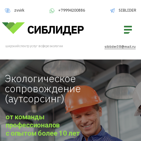
zvvirk
SIBLIDER
+79994200886
широкий спектр услуг в сфере экологии
siblider38@mail.ru
Экологическое
сопровождение
(аутсорсинг)
от команды
профессионалов
с опытом более 10 лет