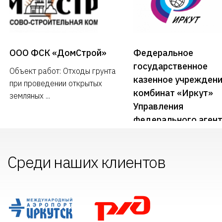
ООО ФСК «ДомСтрой»
Федеральное
государственное
Объект работ: Отходы грунта
казенное учрежден
при проведении открытых
комбинат «Иркут»
земляных ...
Управления
федерального аген
по государственным
резервам по Сибирс
Среди наших клиентов
федеральному окру
(ФГКУ комбинат «И
Росрезерва)
Объект работ: Золошла
смесь от сжигания углей