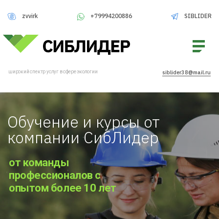
zvvirk
SIBLIDER
+79994200886
широкий спектр услуг в сфере экологии
siblider38@mail.ru
Обучение и курсы от
компании СибЛидер
от команды
профессионалов с
опытом более 10 лет